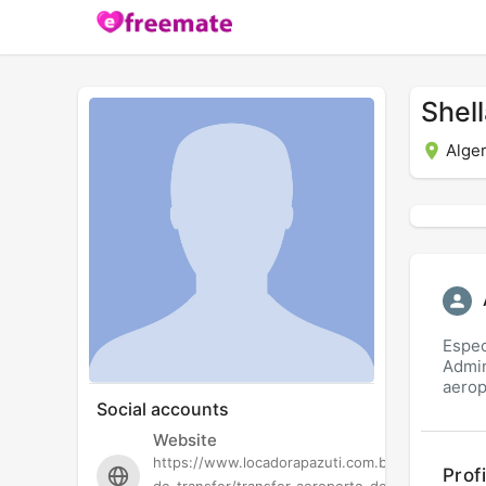
Shel
Alger
Espec
Admin
aerop
Social accounts
Website
https://www.locadorapazuti.com.br/servico-
Profi