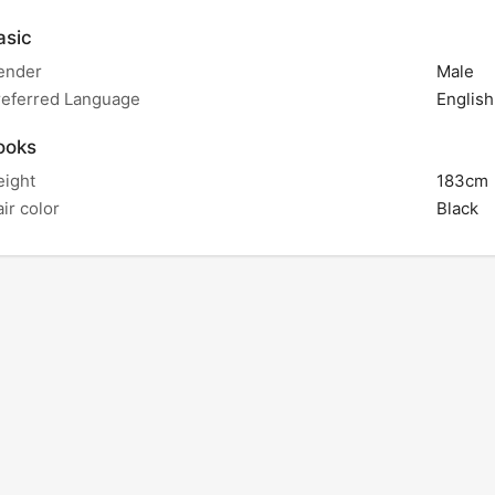
sic
ender
Male
referred Language
English
ooks
eight
183cm
ir color
Black