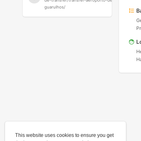
de-transfer/transfer-aeroporto-de-
guarulhos/
Ba
G
P
L
H
Ha
This website uses cookies to ensure you get